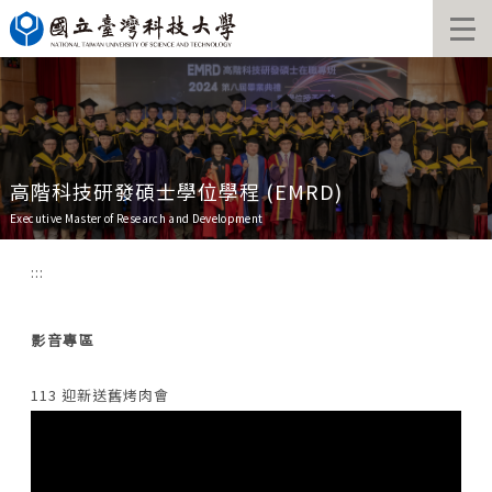
跳
到
主
要
內
容
區
高階科技研發碩士學位學程 (EMRD)
Executive Master of Research and Development
:::
影音專區
113 迎新送舊烤肉會
11