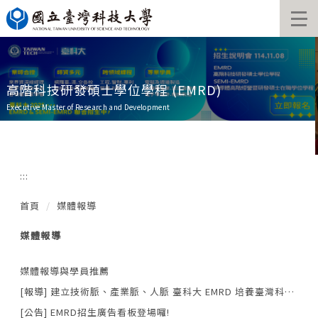
跳
到
主
要
內
容
高階科技研發碩士學位學程 (EMRD)
區
Executive Master of Research and Development
:::
首頁
媒體報導
媒體報導
媒體報導與學員推薦
[報導] 建立技術脈、產業脈、人脈 臺科大 EMRD 培養臺灣科技未來 CTO (DIGITIMES報導)
[公告] EMRD招生廣告看板登場囉!