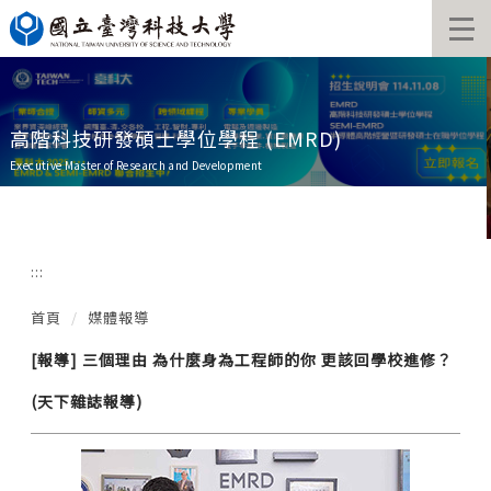
跳
到
主
要
內
容
高階科技研發碩士學位學程 (EMRD)
區
Executive Master of Research and Development
:::
首頁
媒體報導
[報導] 三個理由 為什麼身為工程師的你 更該回學校進修？
(天下雜誌報導)