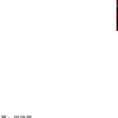
明競賽」銀牌獎