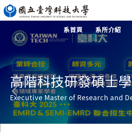
跳
到
主
系首頁
系所介紹
要
內
容
區
高階科技研發碩士學位
Executive Master of Research and 