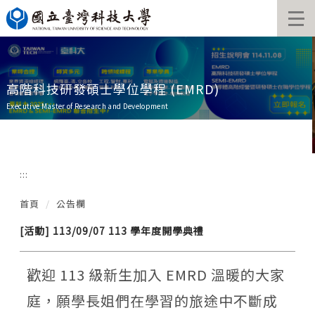
跳
到
主
要
內
容
高階科技研發碩士學位學程 (EMRD)
區
Executive Master of Research and Development
:::
首頁
公告欄
[活動] 113/09/07 113 學年度開學典禮
歡迎 113 級新生加入 EMRD 溫暖的大家
庭，願學長姐們在學習的旅途中不斷成