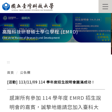
跳
到
主
要
內
容
高階科技研發碩士學位學程 (EMRD)
區
Executive Master of Research and Development
:::
首頁
公告欄
[活動] 113/11/09 114 學年度招生說明會圓滿成功！
感謝所有參加 114 學年度 EMRD 招生說
明會的嘉賓，誠摯地邀請您加入臺科大