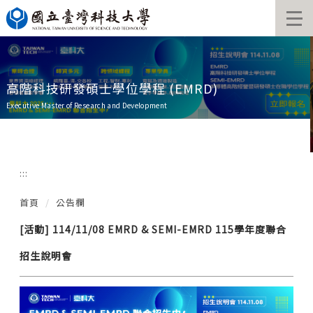
跳
到
主
要
內
容
高階科技研發碩士學位學程 (EMRD)
區
Executive Master of Research and Development
:::
首頁
公告欄
[活動] 114/11/08 EMRD & SEMI-EMRD 115學年度聯合
招生說明會