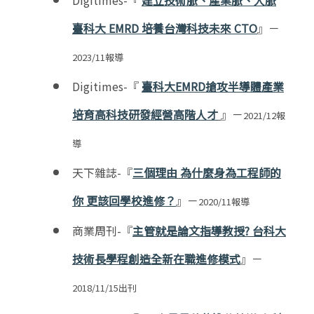
臺科大 EMRD 培養台灣科技未來 CTO
』－
2023/11報導
Digitimes-『
臺科大EMRD搶攻半導體產業
培育高科技研發經營高階人才
』－
2021/12報
導
天下雜誌-『
三個理由 為什麼身為工程師的
你 更該回學校進修？
』－
2020/11
報導
商業周刊-『
主管就是論文指導教授? 台科大
技術長學程創造全新在職進修模式
』－
2018/11/15出刊