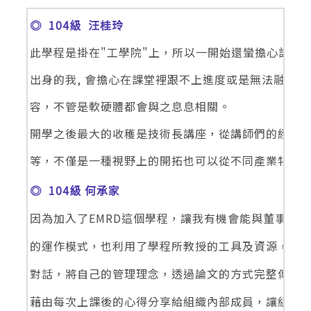
◎ 104級 汪桂玲
此學程是掛在"工學院"上，所以一開始還蠻擔心課程
出身的我, 會擔心在課堂裡跟不上進度或是無法融入學
容，不管是軟硬體都會與之息息相關。
開學之後最大的收穫是技術長講座，從講師們的經驗，從
等，不僅是一種視野上的開拓也可以從不同產業特性
◎ 104級 何承家
因為加入了EMRD這個學程，讓我有機會能與董事長
的運作模式，也利用了學程所教授的工具及資源，能
對話，將自己的管理理念，透過論文的方式完整傳達
藉由每次上課後的心得分享給組織內部成員，讓組織