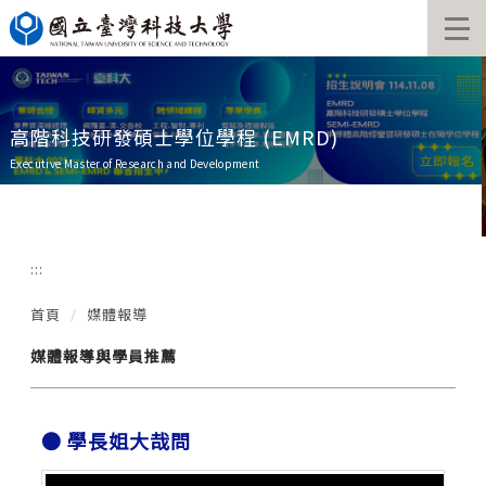
跳
到
主
要
內
容
高階科技研發碩士學位學程 (EMRD)
區
Executive Master of Research and Development
:::
首頁
媒體報導
媒體報導與學員推薦
● 學長姐大哉問