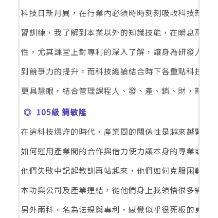
科技日新月異，在行業內必須時時刻刻吸收科技新知，
習訓練，我了解到本業以外的知識技能，在瞬息萬變
性，尤其課堂上對專利的深入了解，讓身為研發人員
到競爭力的提升。而科技總論結合時下各重點科技領
更具慧眼，結合管理課程人、發、產、銷、財，新產
◎ 105級 簡敏隆
在這科技爆炸的時代，產業間的關係性是越來越緊密
如何運用產業間的合作與借力使力讓本身的專業或產
他們失敗中記起教訓再站起來，他們如何克服困難與挑
本功與公司及產業連結，從他們身上我領悟很多需要
另外兩科，名為法規與專利，感覺似乎很死板的東西