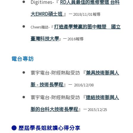
Digitimes-『
RD人員最佳的進修管道 台科
大EMRD碩士班
』－
2018/11/01報導
打造產學雙贏的箇中翹楚 國立
Cheers雜誌-『
臺灣科技大學
－
2016報導
』
電台專訪
寰宇電台-財經熱點受訪 『
兼具技術脈與人
脈 - 技術長學程
』－
2016/12/08
寰宇電台-財經熱點受訪 『
連結技術脈與人
脈的台科大技術長學程
』
－
2015/12/25
● 歷屆學長姐就讀心得分享