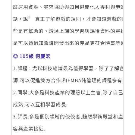
麼運用資源、尋求協助與如何避開他人專利與申請專
話，說” 真正了解遊戲的規則，才會知道遊戲的樂趣
些是有幫助的。透過上課的學習與課後資料的尋找與
是可以透過知識讓開發出來的產品更符合時事所趨與競
◎ 105級 何慶宏
1.課程 : 尤以科技總論最為值得學習，除了了解各
源,可以促進雙方合作.和EMBA純管理的課程多有不
2.同學:大多是科技產業的理級以上主管,除了自己產
成熟,可以互相學習成長.
3.師長:多是個別領域的佼佼者,雖然學術殿堂和產業
容與產業接近.