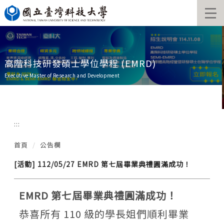
跳
到
主
要
內
容
高階科技研發碩士學位學程 (EMRD)
區
Executive Master of Research and Development
:::
首頁
公告欄
[活動] 112/05/27 EMRD 第七屆畢業典禮圓滿成功！
EMRD 第七屆畢業典禮圓滿成功！
恭喜所有 110 級的學長姐們順利畢業