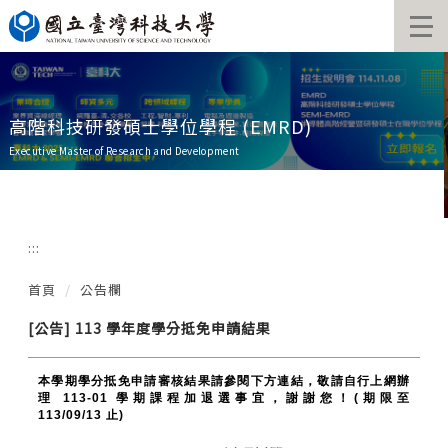
跳
到
主
要
內
容
高階科技研發碩士學位學程 (EMRD)
區
Executive Master of Research and Development
:::
首頁
公告欄
[公告] 113 學年度學分抵免申請結果
本學期學分抵免申請審核結果請參閱下方連結，敬請自行上網辦
理 113-01 學期課程加退選事宜，謝謝您！(期限至
113/09/13 止)