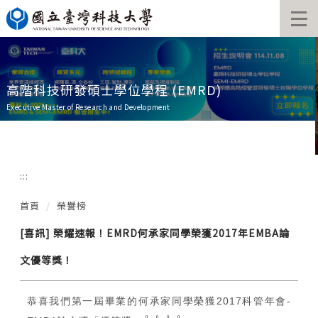
跳
到
主
要
內
容
高階科技研發碩士學位學程 (EMRD)
區
Executive Master of Research and Development
:::
首頁
榮譽榜
[喜訊] 榮耀速報！EMRD何承家同學榮獲2017年EMBA論
文優等獎！
恭喜我們第一屆畢業的何承家同學榮獲2017科管年會-