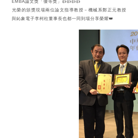
EMBA論文獎「優等獎」👍👍👍👍
​光榮的頒獎現場兩位論文指導教授－機械系鄭正元教授
與鈊象電子李柯柱董事長也都一同到場分享榮耀👑