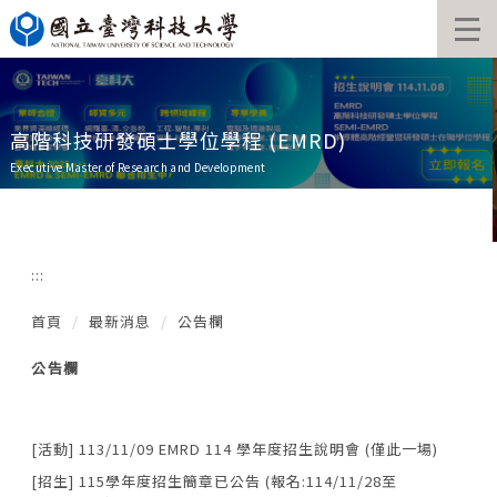
跳
到
主
要
內
容
高階科技研發碩士學位學程 (EMRD)
區
Executive Master of Research and Development
:::
首頁
最新消息
公告欄
公告欄
[活動] 113/11/09 EMRD 114 學年度招生說明會 (僅此一場)
[招生] 115學年度招生簡章已公告 (報名:114/11/28至